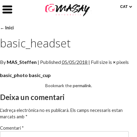
← Inici
basic_headset
By
MAS_Steffen
| Published
05/05/2018
| Full size is
×
pixels
basic_photo
basic_cup
Bookmark the
permalink
.
Deixa un comentari
L'adreça electrònica no es publicarà.
Els camps necessaris estan
marcats amb
*
Comentari
*